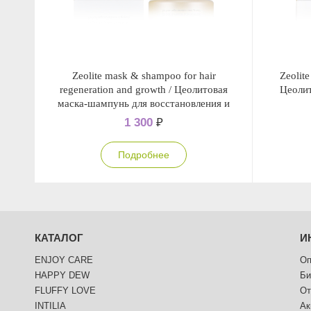
Zeolitе mask & shampoo for hair
Zeolitе
regeneration and growth / Цеолитовая
Цеолит
маска-шампунь для восстановления и
роста волос
1 300
₽
Подробнее
КАТАЛОГ
И
ENJOY CARE
Оп
HAPPY DEW
Би
FLUFFY LOVE
От
INTILIA
Ак