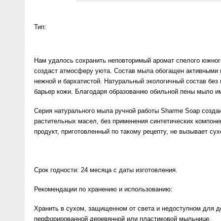
Anny Rey
Тип:
Intilia
Нам удалось сохранить неповторимый аромат спелого южног
Happy Dew
создаст атмосферу уюта. Состав мыла обогащен активными к
нежной и бархатистой. Натуральный экологичный состав бе
Enjoy Care
барьер кожи. Благодаря образованию обильной пены мыло и
Серия натурального мыла ручной работы Sharme Soap создана
Green Minds
растительных масел, без применения синтетических компонен
продукт, приготовленный по такому рецепту, не вызывает сух
Срок годности: 24 месяца с даты изготовления.
Рекомендации по хранению и использованию:
Хранить в сухом, защищенном от света и недоступном для де
перфорированной деревянной или пластиковой мыльнице.