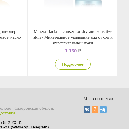
диционер
Mineral facial cleanser for dry and sensitive
Mi
новое масло)
skin / Минеральное умывание для сухой и
чувствительной кожи
1 130
₽
Подробнее
Ы
Мы в соцсетях:
Белово, Кемеровская область
доставки
8) 582-20-81
20-81 (WatsApp, Telegram)