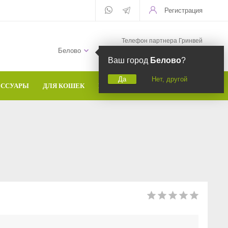
Регистрация
Телефон партнера Гринвей
+7 (958) 582-20-81
Белово
Ваш город
Белово
?
Да
Нет, другой
ЕССУАРЫ
ДЛЯ КОШЕК
БРЕНДЫ