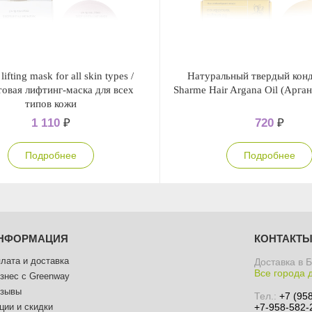
 lifting mask for all skin types /
Натуральный твердый кон
овая лифтинг-маска для всех
Sharme Hair Argana Oil (Арга
типов кожи
1 110
₽
720
₽
Подробнее
Подробнее
НФОРМАЦИЯ
КОНТАКТ
лата и доставка
Доставка в 
Все города 
знес с Greenway
зывы
Тел.:
+7 (95
ции и скидки
+7-958-582-