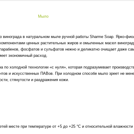
Мыло
о винограда в натуральном мыле ручной работы Sharme Soap. Ярко-фио
омпонентами ценных растительных жиров и омыленных масел виноградно
з парабенов, фосфатов и сульфатов нежно и деликатно очищает даже са
меет экономичный расход.
 по холодной технологии «с нуля», которая подразумевает производств
тов и искусственных ПАВов. При холодном способе мыло зреет не менее 
ости, стянутости и раздражения кожи.
тей месте при температуре от +5 до +25 °С и относительной влажности